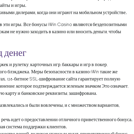
сайты и игры.
ивыми дилерами, когда они играют на мобильном устройстве.
 в эти игры. Все бонусы 1Win Casino являются бездепозитными
окам не нужно заходить в казино или вносить деньги, чтобы
 денег
ек и рулетку, карточных игр, баккары и игр в покер,
ого блэкджека. Меры безопасности в казино 1Win такие же
ах. 128-битное SSL-шифрование сайта гарантирует полную
инение, которое подтверждается зеленым значком Это означает,
ую карту и банковские реквизиты, зашифрована.
азвлекались и были вовлечены, и с множеством вариантов,
а речь идет о предоставлении отличного приветственного бонуса.
ая система поддержки клиентов.