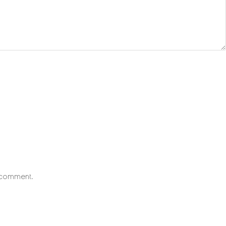
I comment.