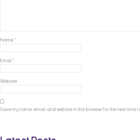
Name
*
Email
*
Website
Save my name, email, and website in this browser for the next time 