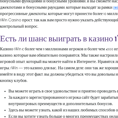
бонусными функциями и бонусными уровнями, и вы сможете на
джекпотами и бонусными раундами, которые выходят за рамки
1w
прогрессивные джекпоты, которые могут принести более 10 милл
1Win Casino прост, так как вам просто нужно указать действующи
контрольный вопрос.
Есть ли шанс выиграть в казино
Казино 1Win с более чем 11 миллионами игроков и более чем 4500
казино, которые вам обязательно понравятся. Мы также настроил
игровой опыт, который вы можете найти в Интернете. Нравятся
игры, 1Win — это казино для вас. На самом деле, они так же хорош
имейте в виду этот факт, вы должны убедиться, что вы довольны 
кнопку клубов.
Вы можете играть в свое удовольствие и приятно проводить 
За каждого зарегистрированного игрока сайт будет зарабаты
внутриигровых преимуществ и дополнительных бонусов.
Здесь вы можете узнать, какой из наших любимых способов 
Если вы хотите узнать больше о многих преимуществах онла