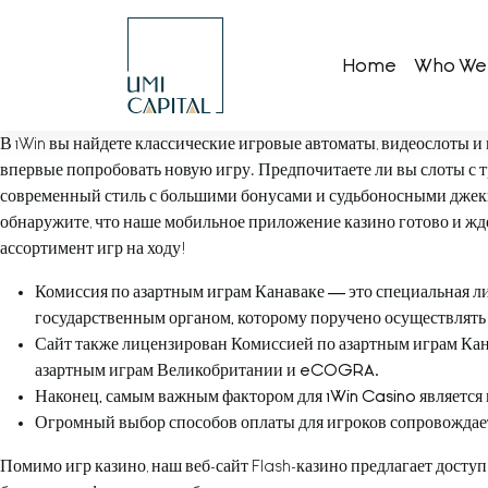
Skip
to
Home
Who We
content
В 1Win вы найдете классические игровые автоматы, видеослоты и
впервые попробовать новую игру. Предпочитаете ли вы слоты с 
современный стиль с большими бонусами и судьбоносными джекпо
обнаружите, что наше мобильное приложение казино готово и жд
ассортимент игр на ходу!
Комиссия по азартным играм Канаваке — это специальная л
государственным органом, которому поручено осуществлять 
Сайт также лицензирован Комиссией по азартным играм Кан
азартным играм Великобритании и eCOGRA.
Наконец, самым важным фактором для 1Win Casino является 
Огромный выбор способов оплаты для игроков сопровождает
Помимо игр казино, наш веб-сайт Flash-казино предлагает доступ