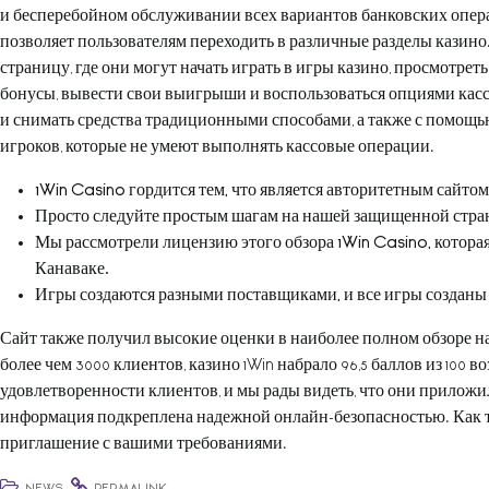
и бесперебойном обслуживании всех вариантов банковских опера
позволяет пользователям переходить в различные разделы казин
страницу, где они могут начать играть в игры казино, просмотрет
бонусы, вывести свои выигрыши и воспользоваться опциями касс
и снимать средства традиционными способами, а также с помощь
игроков, которые не умеют выполнять кассовые операции.
1Win Casino гордится тем, что является авторитетным сайто
Просто следуйте простым шагам на нашей защищенной страни
Мы рассмотрели лицензию этого обзора 1Win Casino, котора
Канаваке.
Игры создаются разными поставщиками, и все игры созданы
Сайт также получил высокие оценки в наиболее полном обзоре н
более чем 3000 клиентов, казино 1Win набрало 96,5 баллов из 100
удовлетворенности клиентов, и мы рады видеть, что они приложил
информация подкреплена надежной онлайн-безопасностью. Как то
приглашение с вашими требованиями.
.
.
NEWS
PERMALINK