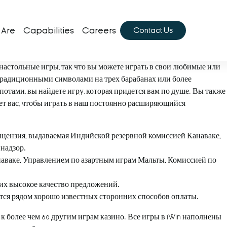
 Are
Capabilities
Careers
Contact Us
 настольные игры, так что вы можете играть в свои любимые или
традиционными символами на трех барабанах или более
тами, вы найдете игру, которая придется вам по душе. Вы также
ет вас, чтобы играть в наш постоянно расширяющийся
ицензия, выдаваемая Индийской резервной комиссией Канаваке,
надзор.
аваке, Управлением по азартным играм Мальты, Комиссией по
их высокое качество предложений.
ся рядом хорошо известных сторонних способов оплаты.
 к более чем 80 другим играм казино. Все игры в 1Win наполнены